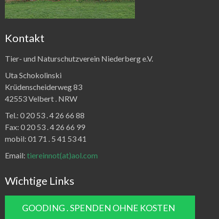
Kontakt
Tier- und Naturschutzverein Niederberg e.V.
Uta Schokolinski
Krüdenscheiderweg 83
42553 Velbert .
NRW
Tel.:
0 20 53 . 4 26 66 88
Fax:
0 20 53 . 4 26 66 99
mobil: 01 71 . 5 41 53 41
Email:
tiereinnot(at)aol.com
Wichtige Links
GOODING . SPENDEN OHNE KOSTEN