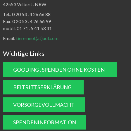
42553 Velbert .
NRW
Tel.:
0 20 53 . 4 26 66 88
Fax:
0 20 53 . 4 26 66 99
mobil: 01 71 . 5 41 53 41
Email:
tiereinnot(at)aol.com
Wichtige Links
GOODING . SPENDEN OHNE KOSTEN
BEITRITTSERKLÄRUNG
VORSORGEVOLLMACHT
SPENDENINFORMATION