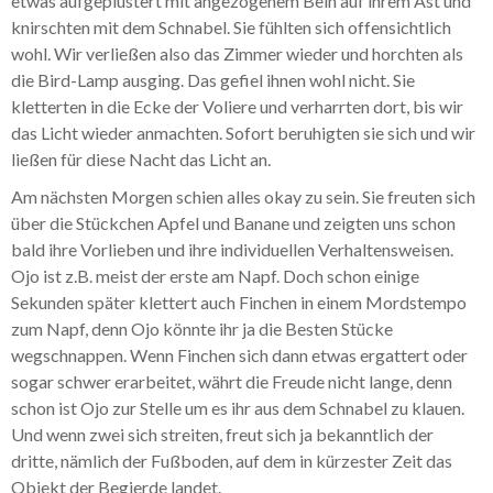
etwas aufgeplustert mit angezogenem Bein auf ihrem Ast und
knirschten mit dem Schnabel. Sie fühlten sich offensichtlich
wohl. Wir verließen also das Zimmer wieder und horchten als
die Bird-Lamp ausging. Das gefiel ihnen wohl nicht. Sie
kletterten in die Ecke der Voliere und verharrten dort, bis wir
das Licht wieder anmachten. Sofort beruhigten sie sich und wir
ließen für diese Nacht das Licht an.
Am nächsten Morgen schien alles okay zu sein. Sie freuten sich
über die Stückchen Apfel und Banane und zeigten uns schon
bald ihre Vorlieben und ihre individuellen Verhaltensweisen.
Ojo ist z.B. meist der erste am Napf. Doch schon einige
Sekunden später klettert auch Finchen in einem Mordstempo
zum Napf, denn Ojo könnte ihr ja die Besten Stücke
wegschnappen. Wenn Finchen sich dann etwas ergattert oder
sogar schwer erarbeitet, währt die Freude nicht lange, denn
schon ist Ojo zur Stelle um es ihr aus dem Schnabel zu klauen.
Und wenn zwei sich streiten, freut sich ja bekanntlich der
dritte, nämlich der Fußboden, auf dem in kürzester Zeit das
Objekt der Begierde landet.