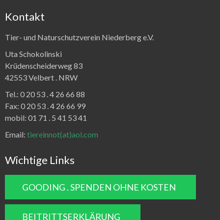
Kontakt
Tier- und Naturschutzverein Niederberg e.V.
Uta Schokolinski
Krüdenscheiderweg 83
42553 Velbert .
NRW
Tel.:
0 20 53 . 4 26 66 88
Fax:
0 20 53 . 4 26 66 99
mobil: 01 71 . 5 41 53 41
Email:
tiereinnot(at)aol.com
Wichtige Links
GOODING . SPENDEN OHNE KOSTEN
BEITRITTSERKLÄRUNG