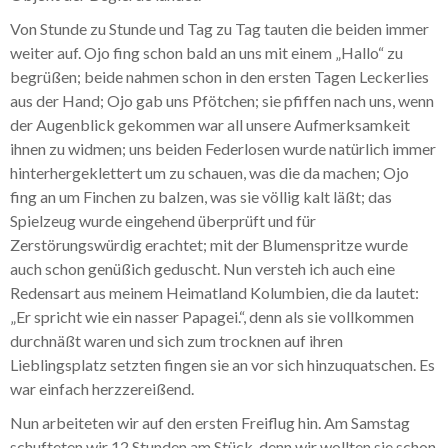
Von Stunde zu Stunde und Tag zu Tag tauten die beiden immer
weiter auf. Ojo fing schon bald an uns mit einem „Hallo“ zu
begrüßen; beide nahmen schon in den ersten Tagen Leckerlies
aus der Hand; Ojo gab uns Pfötchen; sie pfiffen nach uns, wenn
der Augenblick gekommen war all unsere Aufmerksamkeit
ihnen zu widmen; uns beiden Federlosen wurde natürlich immer
hinterhergeklettert um zu schauen, was die da machen; Ojo
fing an um Finchen zu balzen, was sie völlig kalt läßt; das
Spielzeug wurde eingehend überprüft und für
Zerstörungswürdig erachtet; mit der Blumenspritze wurde
auch schon genüßich geduscht. Nun versteh ich auch eine
Redensart aus meinem Heimatland Kolumbien, die da lautet:
„Er spricht wie ein nasser Papagei.“, denn als sie vollkommen
durchnäßt waren und sich zum trocknen auf ihren
Lieblingsplatz setzten fingen sie an vor sich hinzuquatschen. Es
war einfach herzzereißend.
Nun arbeiteten wir auf den ersten Freiflug hin. Am Samstag
schufteten wir 12 Stunden am Stück, denn wir wollten sie schon