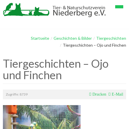
Startseite
Verein
Startseite
/
Geschichten & Bilder
/
Tiergeschichten
/
Tiergeschichten – Ojo und Finchen
Tiervermittlung
Spenden
Tiergeschichten – Ojo
Geschichten & Bilder
Verein im Detail
Papageienhaltung
und Finchen
Gästebuch
Mitglieder
Papageien & Kleintiere
Tier-Lang-Geschichten
Kontakt
Helfer
Hunde & Katzen
Tier-Kurz-Geschichten
Zugriffe: 8739
Drucken
E-Mail
Linksammlung
Galerie Vögel, Papageien
Impressum
Galerie Hunde
Datenschutzerklärung
Galerie Katzen