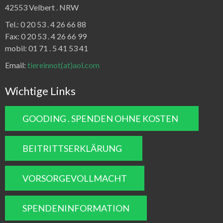
42553 Velbert .
NRW
Tel.:
0 20 53 . 4 26 66 88
Fax:
0 20 53 . 4 26 66 99
mobil: 01 71 . 5 41 53 41
Email:
tiereinnot(at)aol.com
Wichtige Links
GOODING . SPENDEN OHNE KOSTEN
BEITRITTSERKLÄRUNG
VORSORGEVOLLMACHT
SPENDENINFORMATION