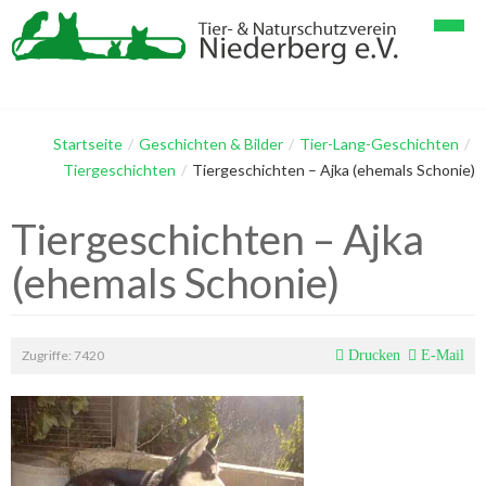
Startseite
Verein
Startseite
/
Geschichten & Bilder
/
Tier-Lang-Geschichten
/
Tiergeschichten
/
Tiergeschichten – Ajka (ehemals Schonie)
Tiervermittlung
Spenden
Tiergeschichten – Ajka
Geschichten & Bilder
Verein im Detail
Papageienhaltung
(ehemals Schonie)
Gästebuch
Mitglieder
Papageien & Kleintiere
Tier-Lang-Geschichten
Kontakt
Helfer
Hunde & Katzen
Tier-Kurz-Geschichten
Zugriffe: 7420
Drucken
E-Mail
Linksammlung
Galerie Vögel, Papageien
Impressum
Galerie Hunde
Datenschutzerklärung
Galerie Katzen