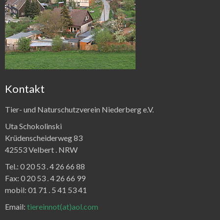
Kontakt
Tier- und Naturschutzverein Niederberg e.V.
Uta Schokolinski
Krüdenscheiderweg 83
42553 Velbert .
NRW
Tel.:
0 20 53 . 4 26 66 88
Fax:
0 20 53 . 4 26 66 99
mobil: 01 71 . 5 41 53 41
Email:
tiereinnot(at)aol.com