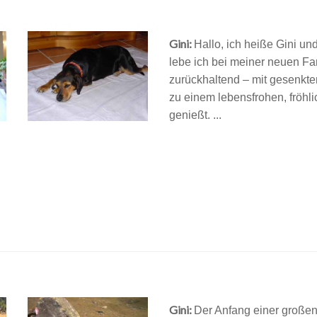
Gini:
Hallo, ich heiße Gini u
lebe ich bei meiner neuen Fam
zurückhaltend – mit gesenkt
zu einem lebensfrohen, fröh
genießt. ...
Gini:
Der Anfang einer große