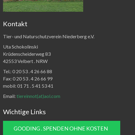
Kontakt
Tier- und Naturschutzverein Niederberg e.V.
Uta Schokolinski
Krüdenscheiderweg 83
42553 Velbert .
NRW
Tel.:
0 20 53 . 4 26 66 88
Fax:
0 20 53 . 4 26 66 99
mobil: 01 71 . 5 41 53 41
Email:
tiereinnot(at)aol.com
Wichtige Links
GOODING . SPENDEN OHNE KOSTEN