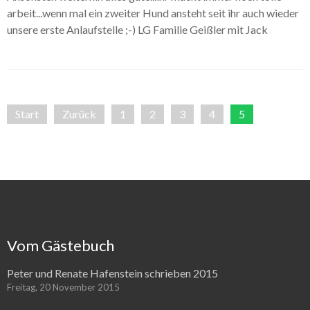
Galerie Kleintiere
arbeit...wenn mal ein zweiter Hund ansteht seit ihr auch wieder
unsere erste Anlaufstelle ;-) LG Familie Geißler mit Jack
Start
Zurück
1
2
3
4
5
Vom Gästebuch
Peter und Renate Hafenstein schrieben 2015
Freitag, 20 November 2015