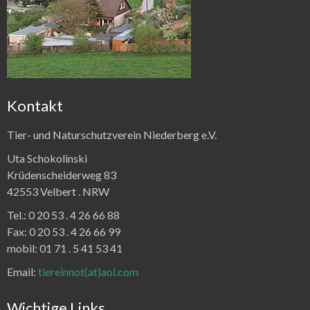
Kontakt
Tier- und Naturschutzverein Niederberg e.V.
Uta Schokolinski
Krüdenscheiderweg 83
42553 Velbert .
NRW
Tel.:
0 20 53 . 4 26 66 88
Fax:
0 20 53 . 4 26 66 99
mobil: 01 71 . 5 41 53 41
Email:
tiereinnot(at)aol.com
Wichtige Links