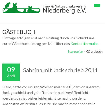
Startseite
Verein
GÄSTEBUCH
Einträge erfolgen erst nach Prüfung durch uns. Schickt uns
Tiervermittlung
Spenden
euren Gästebucheintrag per Mail über das
Kontaktformular
.
Geschichten & Bilder
Verein im Detail
Papageienhaltung
Startseite
/
Gästebuch
Gästebuch
Mitglieder
Papageien & Kleintiere
Tier-Lang-Geschichten
09
Kontakt
Helfer
Hunde & Katzen
Tier-Kurz-Geschichten
Sabrina mit Jack schrieb 2011
April
Linksammlung
Galerie Vögel, Papageien
Impressum
Hallo, hatte vor einigen Wochen mal neue Bilder von unserem
Galerie Hunde
Datenschutzerklärung
Jack geschickt und gehofft das sie auch veröffentlicht
Galerie Katzen
werden...das ist bisher leider nicht gemacht wurden...
Ansonsten weiterhin alles gute...ihr macht immer noch tolle