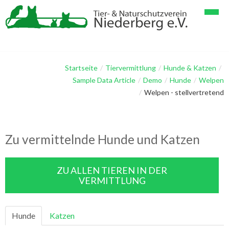
Startseite
Verein
Startseite
/
Tiervermittlung
/
Hunde & Katzen
/
Sample Data Article
/
Demo
/
Hunde
/
Welpen
Tiervermittlung
Spenden
/
Welpen - stellvertretend
Geschichten & Bilder
Verein im Detail
Papageienhaltung
Gästebuch
Mitglieder
Papageien & Kleintiere
Tier-Lang-Geschichten
Zu vermittelnde Hunde und Katzen
Kontakt
Helfer
Hunde & Katzen
Tier-Kurz-Geschichten
Linksammlung
Galerie Vögel, Papageien
Impressum
ZU ALLEN TIEREN IN DER
VERMITTLUNG
Galerie Hunde
Datenschutzerklärung
Galerie Katzen
Hunde
Katzen