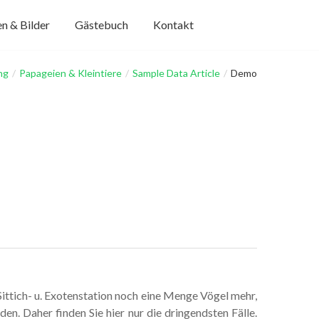
n & Bilder
Gästebuch
Kontakt
ng
/
Papageien & Kleintiere
/
Sample Data Article
/
Demo
 Sittich- u. Exotenstation noch eine Menge Vögel mehr,
n. Daher finden Sie hier nur die dringendsten Fälle.