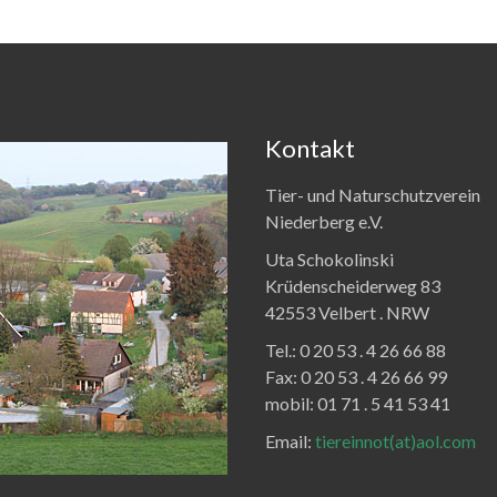
Kontakt
Tier- und Naturschutzverein
Niederberg e.V.
Uta Schokolinski
Krüdenscheiderweg 83
42553 Velbert .
NRW
Tel.:
0 20 53 . 4 26 66 88
Fax:
0 20 53 . 4 26 66 99
mobil: 01 71 . 5 41 53 41
Email:
tiereinnot(at)aol.com