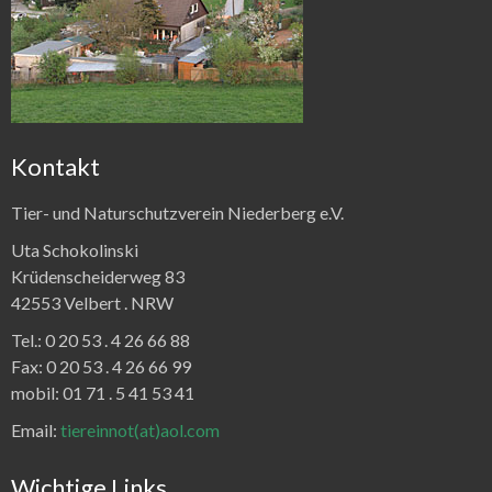
Kontakt
Tier- und Naturschutzverein Niederberg e.V.
Uta Schokolinski
Krüdenscheiderweg 83
42553 Velbert .
NRW
Tel.:
0 20 53 . 4 26 66 88
Fax:
0 20 53 . 4 26 66 99
mobil: 01 71 . 5 41 53 41
Email:
tiereinnot(at)aol.com
Wichtige Links