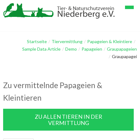
Startseite
Verein
Startseite
/
Tiervermittlung
/
Papageien & Kleintiere
/
Sample Data Article
/
Demo
/
Papageien
/
Graupapageien
Tiervermittlung
Spenden
/
Graupapagei
Geschichten & Bilder
Verein im Detail
Papageienhaltung
Gästebuch
Mitglieder
Papageien & Kleintiere
Tier-Lang-Geschichten
Zu vermittelnde Papageien &
Kontakt
Helfer
Hunde & Katzen
Tier-Kurz-Geschichten
Kleintieren
Linksammlung
Galerie Vögel, Papageien
Impressum
Galerie Hunde
Datenschutzerklärung
ZU ALLEN TIEREN IN DER
VERMITTLUNG
Galerie Katzen