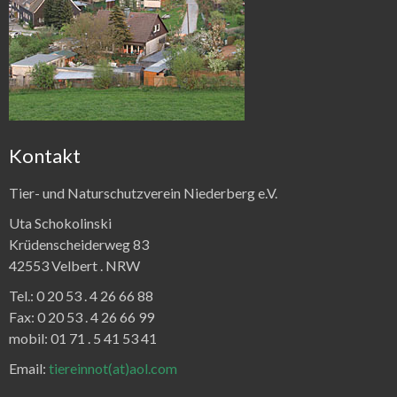
Kontakt
Tier- und Naturschutzverein Niederberg e.V.
Uta Schokolinski
Krüdenscheiderweg 83
42553 Velbert .
NRW
Tel.:
0 20 53 . 4 26 66 88
Fax:
0 20 53 . 4 26 66 99
mobil: 01 71 . 5 41 53 41
Email:
tiereinnot(at)aol.com